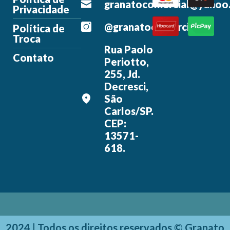
granatocomercial@yahoo
Privacidade
@granatocomercial
Política de
Troca
Rua Paolo
Contato
Periotto,
255, Jd.
Decresci,
São
Carlos/SP.
CEP:
13571-
618.
2024 | Todos os direitos reservados © Granato