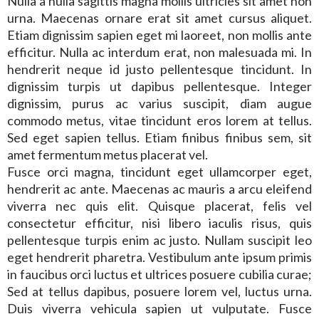
Nulla a nulla sagittis magna mollis ultricies sit amet non
urna. Maecenas ornare erat sit amet cursus aliquet.
Etiam dignissim sapien eget mi laoreet, non mollis ante
efficitur. Nulla ac interdum erat, non malesuada mi. In
hendrerit neque id justo pellentesque tincidunt. In
dignissim turpis ut dapibus pellentesque. Integer
dignissim, purus ac varius suscipit, diam augue
commodo metus, vitae tincidunt eros lorem at tellus.
Sed eget sapien tellus. Etiam finibus finibus sem, sit
amet fermentum metus placerat vel.
Fusce orci magna, tincidunt eget ullamcorper eget,
hendrerit ac ante. Maecenas ac mauris a arcu eleifend
viverra nec quis elit. Quisque placerat, felis vel
consectetur efficitur, nisi libero iaculis risus, quis
pellentesque turpis enim ac justo. Nullam suscipit leo
eget hendrerit pharetra. Vestibulum ante ipsum primis
in faucibus orci luctus et ultrices posuere cubilia curae;
Sed at tellus dapibus, posuere lorem vel, luctus urna.
Duis viverra vehicula sapien ut vulputate. Fusce