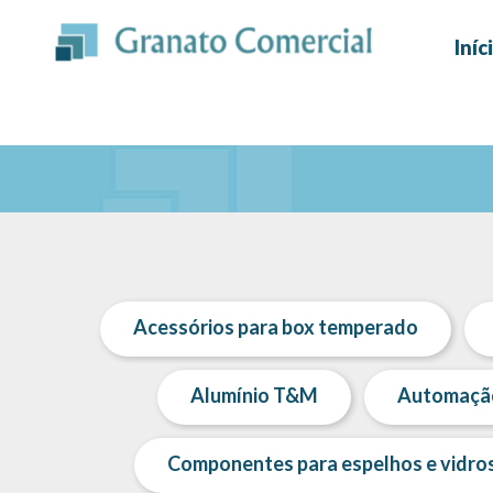
Ir
para
Iníc
o
conteúdo
Acessórios para box temperado
Alumínio T&M
Automação 
Componentes para espelhos e vidro