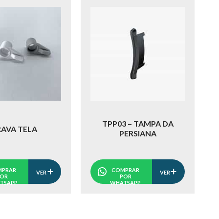
TPP03 – TAMPA DA
RAVA TELA
PERSIANA
PRAR
COMPRAR
VER
VER
POR
POR
TSAPP
WHATSAPP