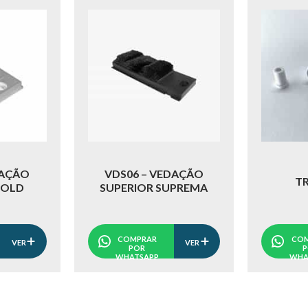
DAÇÃO
VDS06 – VEDAÇÃO
T
GOLD
SUPERIOR SUPREMA
COMPRAR
COM
VER
VER
POR
WHATSAPP
WHA