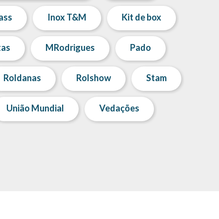
ass
Inox T&M
Kit de box
tas
MRodrigues
Pado
Roldanas
Rolshow
Stam
União Mundial
Vedações