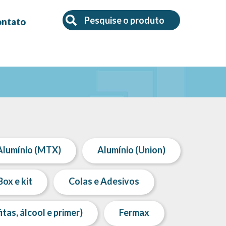
Search
Search
ontato
Alumínio (MTX)
Alumínio (Union)
Box e kit
Colas e Adesivos
tas, álcool e primer)
Fermax