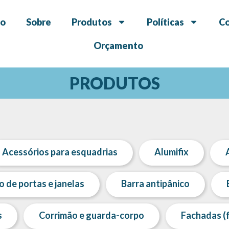
io
Sobre
Produtos
Políticas
C
Orçamento
PRODUTOS
Acessórios para esquadrias
Alumifix
de portas e janelas
Barra antipânico
s
Corrimão e guarda-corpo
Fachadas (fi