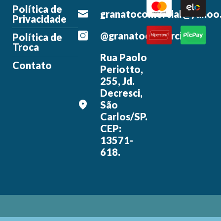
Política de
granatocomercial@yahoo
Privacidade
@granatocomercial
Política de
Troca
Rua Paolo
Contato
Periotto,
255, Jd.
Decresci,
São
Carlos/SP.
CEP:
13571-
618.