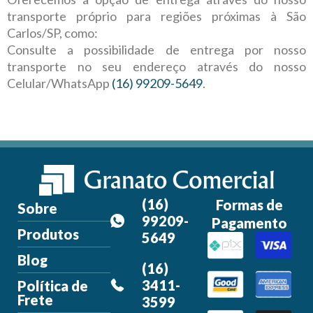
transporte próprio para regiões próximas à São
Carlos/SP, como:
Consulte a possibilidade de entrega por nosso
transporte no seu endereço através do nosso
Celular/WhatsApp
(16) 99209-5649
.
(16)
Formas de
Sobre
99209-
Pagamento
Produtos
5649
Blog
(16)
3411-
Política de
Frete
3599