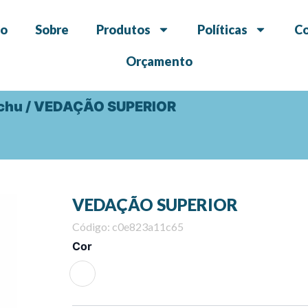
io
Sobre
Produtos
Políticas
C
Orçamento
chu
/ VEDAÇÃO SUPERIOR
VEDAÇÃO SUPERIOR
Código: c0e823a11c65
VEDAÇÃO
Cor
SUPERIOR
quantity