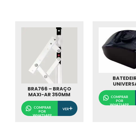
BATEDEI
UNIVERS
BRA766 – BRAÇO
MAXI-AR 350MM
COMPRAR
POR
WHATSAPP
COMPRAR
VER
POR
WHATSAPP