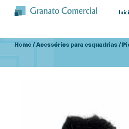
Ir
para
Iníc
o
conteúdo
Home
/
Acessórios para esquadrias
/
Pi