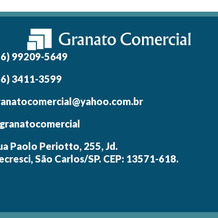
16) 99209-5649
16) 3411-3599
ranatocomercial@yahoo.com.br
granatocomercial
ua Paolo Periotto, 255, Jd.
ecresci, São Carlos/SP. CEP: 13571-618.