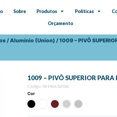
io
Sobre
Produtos
Políticas
C
Orçamento
dos
/
Alumínio (Union)
/ 1009 – PIVÔ SUPERI
1009 – PIVÔ SUPERIOR PAR
Código: 0614663af0dc
1009
Cor
-
PIVÔ
SUPERIOR
PARA