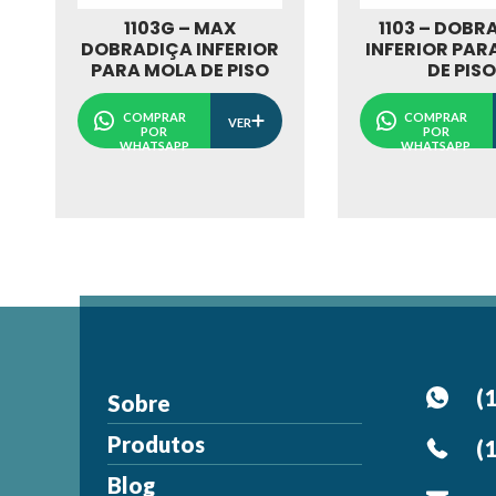
1103G – MAX
1103 – DOBR
DOBRADIÇA INFERIOR
INFERIOR PAR
PARA MOLA DE PISO
DE PIS
COMPRAR
COMPRAR
VER
POR
POR
WHATSAPP
WHATSAPP
(
Sobre
Produtos
(
Blog