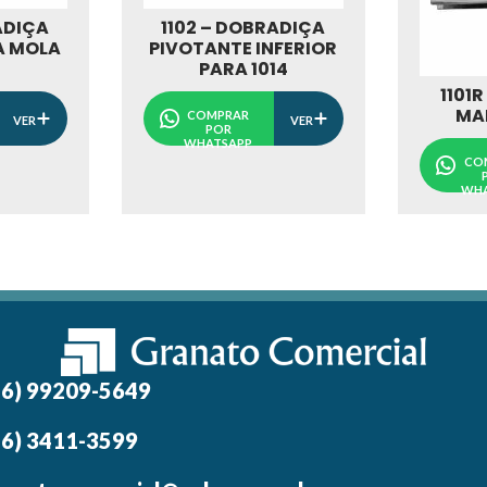
ADIÇA
1102 – DOBRADIÇA
A MOLA
PIVOTANTE INFERIOR
O
PARA 1014
1101R
MA
COMPRAR
VER
VER
POR
WHATSAPP
CO
WHA
16) 99209-5649
16) 3411-3599