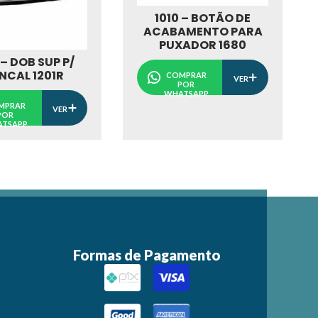
1010 – BOTÃO DE
ACABAMENTO PARA
PUXADOR 1680
 – DOB SUP P/
NCAL 1201R
COMPRAR
VER
POR
WHATSAPP
MPRAR
VER
POR
TSAPP
Formas de Pagamento