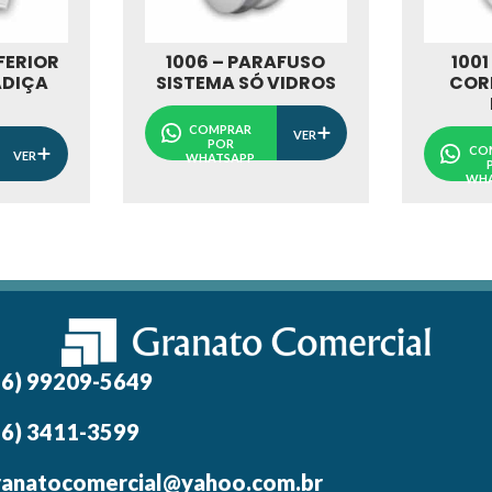
NFERIOR
1006 – PARAFUSO
1001
ADIÇA
SISTEMA SÓ VIDROS
COR
COMPRAR
VER
POR
CO
VER
WHATSAPP
WHA
16) 99209-5649
16) 3411-3599
ranatocomercial@yahoo.com.br