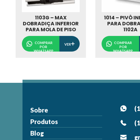
1103G – MAX
1014 – PIVÔ I
DOBRADIÇA INFERIOR
PARA DOBR
PARA MOLA DE PISO
1102A
COMPRAR
COMPRAR
VER
POR
POR
WHATSAPP
WHATSAPP
(
Sobre
Produtos
(
Blog
g