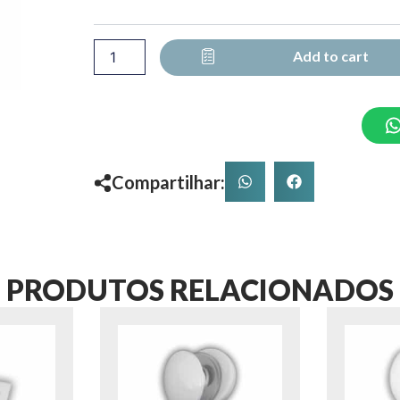
PARA
TRILHO
1030
Add to cart
PARA
PORTAS
ATE
30KG
quantity
Compartilhar:
PRODUTOS RELACIONADOS