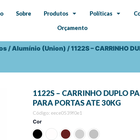
io
Sobre
Produtos
Políticas
C
Orçamento
dos
/
Alumínio (Union)
/ 1122S – CARRINHO D
1122S – CARRINHO DUPLO PA
PARA PORTAS ATE 30KG
Código: eece0539f0e1
1122S
Cor
-
CARRINHO
DUPLO