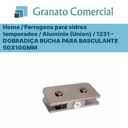
Ir
para
o
conteúdo
Home
/
Ferragens para vidros
temperados
/
Alumínio (Union)
/ 1231 –
DOBRADIÇA BUCHA PARA BASCULANTE
50X100MM