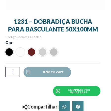
1231 – DOBRADIÇA BUCHA
PARA BASCULANTE 50X100MM
Código: eca2c114eab7
1231
Cor
-
DOBRADIÇA
BUCHA
PARA
BASCULANTE
50X100MM
Add to cart
quantity
COMPRAR POR
WHATSAPP
Compartilhar: