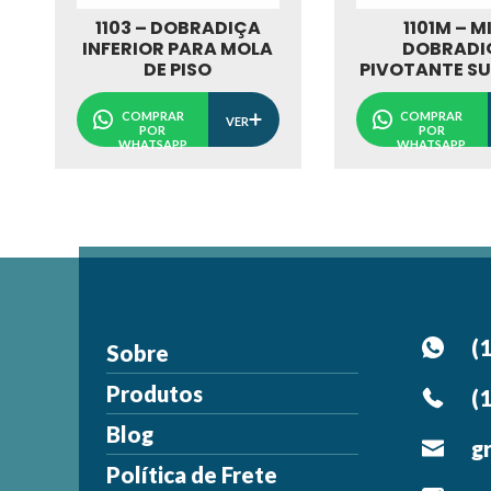
1103 – DOBRADIÇA
1101M – M
INFERIOR PARA MOLA
DOBRADI
DE PISO
PIVOTANTE SU
COMPRAR
COMPRAR
VER
POR
POR
WHATSAPP
WHATSAPP
(
Sobre
Produtos
(
Blog
g
Política de Frete