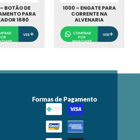
1000 – ENGATE PARA
 – BOTÃO DE
CORRENTE NA
AMENTO PARA
ALVENARIA
XADOR 1680
COMPRAR
MPRAR
VER
VER
POR
POR
WHATSAPP
TSAPP
Formas de Pagamento