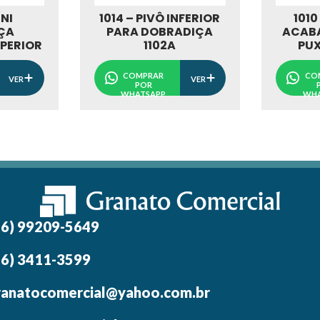
INI
1014 – PIVÔ INFERIOR
1010
ÇA
PARA DOBRADIÇA
ACAB
PERIOR
1102A
PU
COMPRAR
CO
VER
VER
POR
WHATSAPP
WHA
16) 99209-5649
16) 3411-3599
ranatocomercial@yahoo.com.br