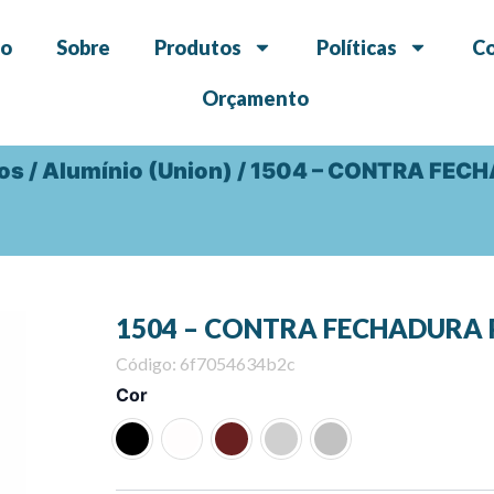
io
Sobre
Produtos
Políticas
C
Orçamento
dos
/
Alumínio (Union)
/ 1504 – CONTRA FEC
1504 – CONTRA FECHADURA 
Código: 6f7054634b2c
1504
Cor
-
CONTRA
FECHADURA
PARA