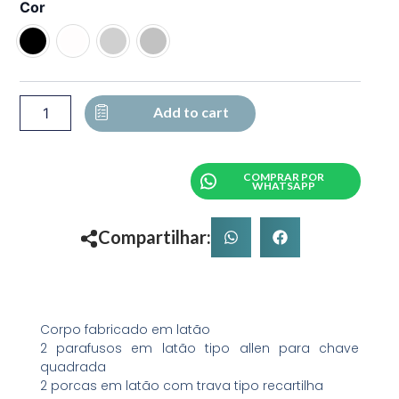
1510JE
Cor
-
FECHADURA
BICO
DE
PAPAGAIO
C/
Add to cart
1
TAMBOR
DIREITO
COMPRAR POR
quantity
WHATSAPP
Compartilhar:
Corpo fabricado em latão
2 parafusos em latão tipo allen para chave
quadrada
2 porcas em latão com trava tipo recartilha