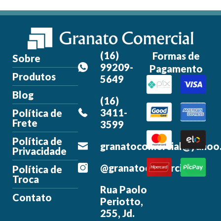
(16)
Formas de
Sobre
99209-
Pagamento
Produtos
5649
Blog
(16)
3411-
Política de
Frete
3599
Política de
granatocomercial@yahoo
Privacidade
@granatocomercial
Política de
Troca
Rua Paolo
Contato
Periotto,
255, Jd.