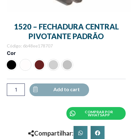
1520 – FECHADURA CENTRAL
PIVOTANTE PADRÃO
Código: 6b48ee178707
1520
Cor
-
FECHADURA
CENTRAL
PIVOTANTE
PADRÃO
quantity
Add to cart
COMPRAR POR
WHATSAPP
Compartilhar: