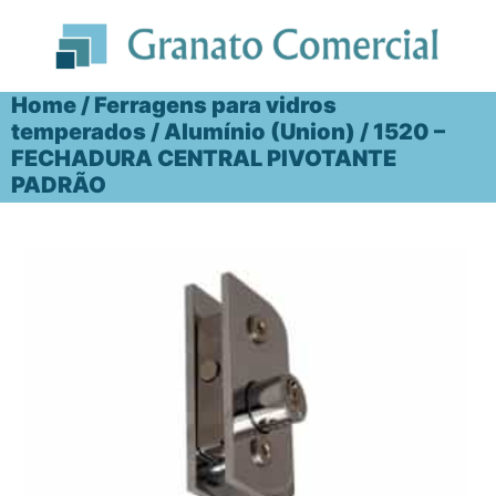
Ir
para
o
conteúdo
Home
/
Ferragens para vidros
temperados
/
Alumínio (Union)
/ 1520 –
FECHADURA CENTRAL PIVOTANTE
PADRÃO