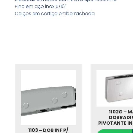
Pino em aço inox 5/16″
Calços em cortiça emborrachada
1102G – 
DOBRADI
PIVOTANTE IN
1103 – DOB INF P/