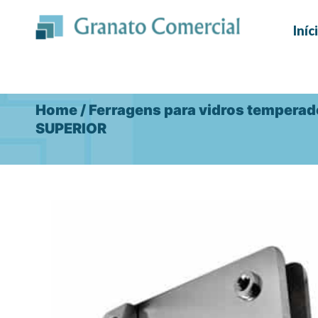
Ir
para
Iníc
o
conteúdo
Home
/
Ferragens para vidros tempera
SUPERIOR