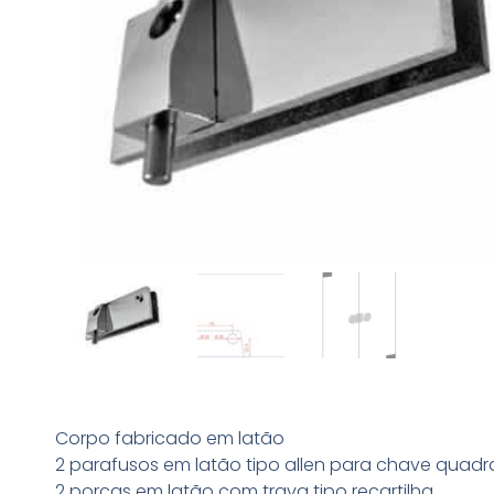
Corpo fabricado em latão
2 parafusos em latão tipo allen para chave quad
2 porcas em latão com trava tipo recartilha