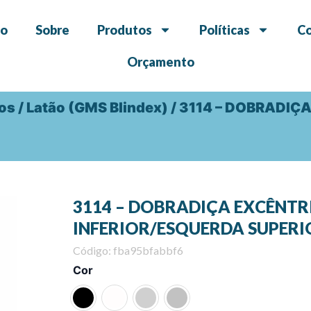
io
Sobre
Produtos
Políticas
C
Orçamento
dos
/
Latão (GMS Blindex)
/ 3114 – DOBRADIÇ
3114 – DOBRADIÇA EXCÊNTR
INFERIOR/ESQUERDA SUPERI
Código: fba95bfabbf6
3114
Cor
-
DOBRADIÇA
EXCÊNTRICA