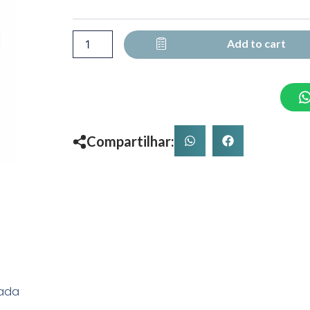
DIREITA
INFERIOR/ESQUERDA
SUPERIOR
Add to cart
quantity
Compartilhar:
rada