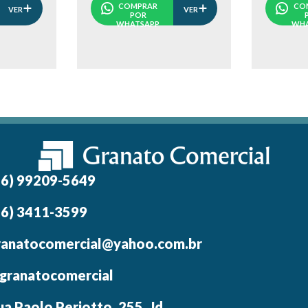
COMPRAR
CO
VER
VER
POR
WHATSAPP
WHA
16) 99209-5649
16) 3411-3599
ranatocomercial@yahoo.com.br
granatocomercial
ua Paolo Periotto, 255, Jd.