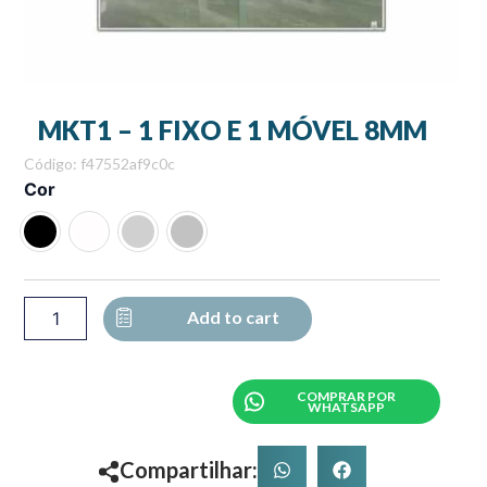
MKT1 – 1 FIXO E 1 MÓVEL 8MM
Código: f47552af9c0c
MKT1
Cor
-
1
FIXO
E
1
MÓVEL
Add to cart
8MM
quantity
COMPRAR POR
WHATSAPP
Compartilhar: