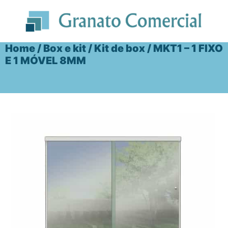
Ir
para
o
conteúdo
Home
/
Box e kit
/
Kit de box
/ MKT1 – 1 FIXO
E 1 MÓVEL 8MM