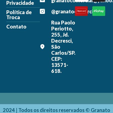
granatocomercial@yahoo
Privacidade
@granatocomercial
Política de
Troca
Rua Paolo
Contato
Periotto,
255, Jd.
Decresci,
São
Carlos/SP.
CEP:
13571-
618.
2024 | Todos os direitos reservados © Granato