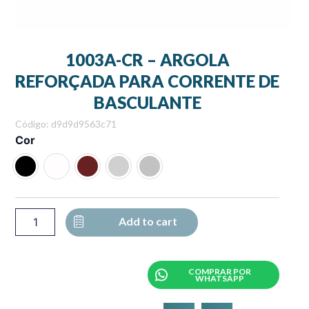
1003A-CR – ARGOLA
REFORÇADA PARA CORRENTE DE
BASCULANTE
Código: d9d9d9563c71
1003A-
Cor
CR
-
ARGOLA
REFORÇADA
PARA
CORRENTE
Add to cart
DE
BASCULANTE
quantity
COMPRAR POR
WHATSAPP