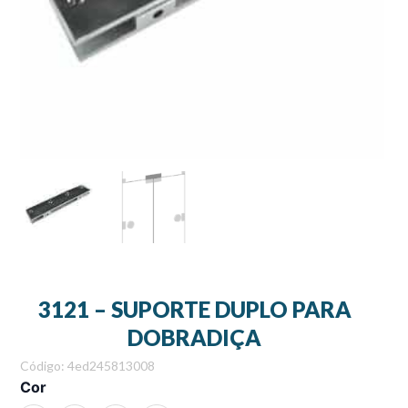
3121 – SUPORTE DUPLO PARA
DOBRADIÇA
Código: 4ed245813008
3121
Cor
-